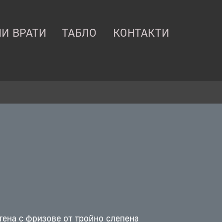
И ВРАТИ
ТАБЛО
КОНТАКТИ
тена с фризове от тройно слепена